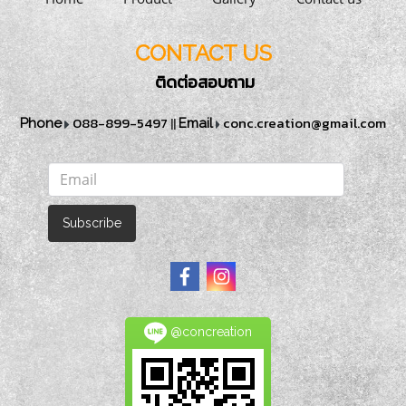
CONTACT US
ติดต่อสอบถาม
088-899-5497
||
conc.creation@gmail.com
Phone
Email
Subscribe
@concreation