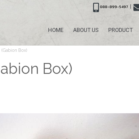
|
088-899-5497
HOME
ABOUT US
PRODUCT
น (Gabion Box)
Gabion Box)