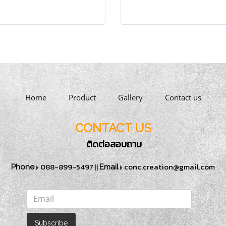
Home
Product
Gallery
Contact us
CONTACT US
ติดต่อสอบถาม
088-899-5497
||
conc.creation@gmail.com
Phone
Email
Subscribe