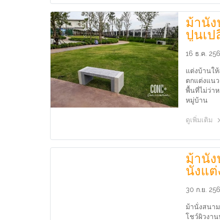
ม้านั่ง
ปูนเป
16 ธ.ค. 25
แต่งบ้านให้
ตกแต่งแนว 
พื้นที่ไม่ว
หมู่บ้าน
ดูเพิ่มเติม
ม้านั่
นั่งแ
Mode
30 ก.ย. 25
ม้านั่งสนาม
โชว์ผิวงานป