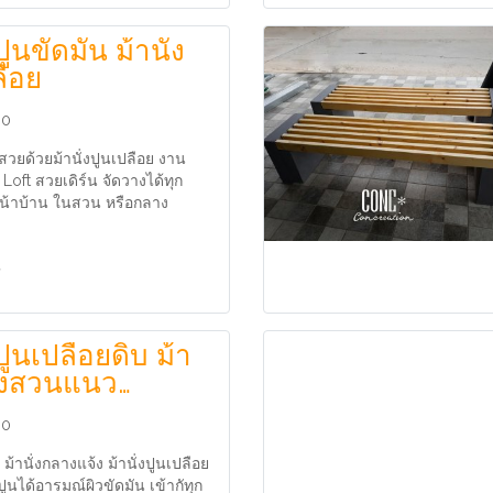
ปูนขัดมัน ม้านั่ง
ลือย
60
สวยด้วยม้านั่งปูนเปลือย งาน
Loft สวยเดิร์น จัดวางได้ทุก
่าหน้าบ้าน ในสวน หรือกลาง
งปูนเปลือยดิบ ม้า
ต่งสวนแนว
rn&Loft
60
 ม้านั่งกลางแจ้ง ม้านั่งปูนเปลือย
ูนได้อารมณ์ผิวขัดมัน เข้ากัทุก