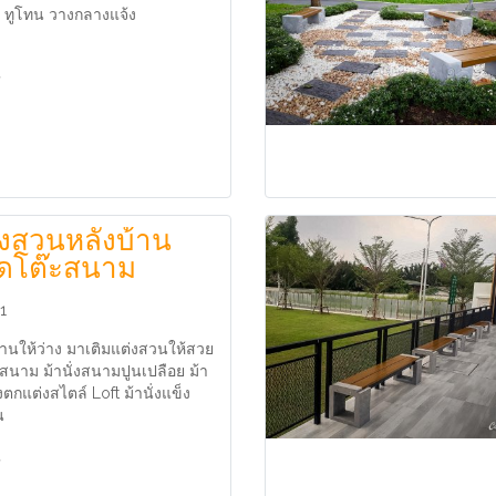
ม ทูโทน วางกลางแจ้ง
งสวนหลังบ้าน
ุดโต๊ะสนาม
1
บ้านให้ว่าง มาเติมแต่งสวนให้สวย
ะสนาม ม้านั่งสนามปูนเปลือย ม้า
งตกแต่งสไตล์ Loft ม้านั่งแข็ง
น