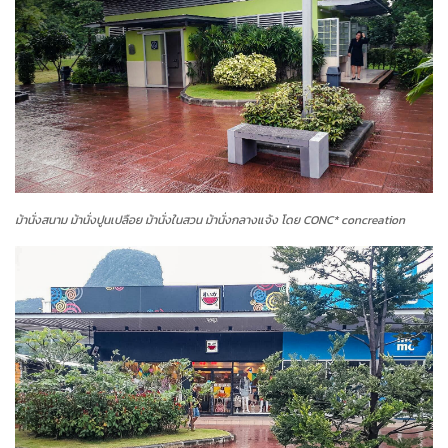
ม้านั่งสนาม ม้านั่งปูนเปลือย ม้านั่งในสวน ม้านั่งกลางแจ้ง โดย CONC* concreation