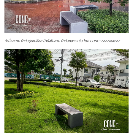
ม้านั่งสนาม ม้านั่งปูนเปลือย ม้านั่งในสวน ม้านั่งกลางแจ้ง โดย CONC* concreation