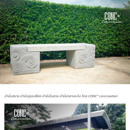
ม้านั่งสนาม ม้านั่งปูนเปลือย ม้านั่งในสวน ม้านั่งกลางแจ้ง โดย CONC* concreation